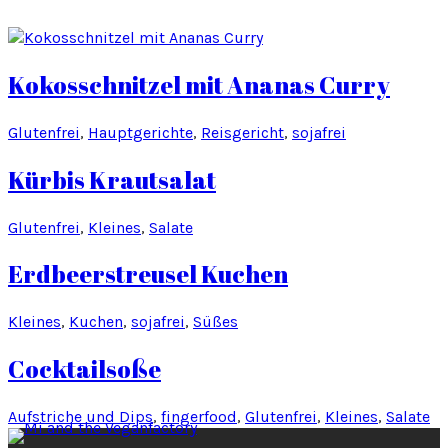
Kokosschnitzel mit Ananas Curry
Glutenfrei
, 
Hauptgerichte
, 
Reisgericht
, 
sojafrei
Kürbis Krautsalat
Glutenfrei
, 
Kleines
, 
Salate
Erdbeerstreusel Kuchen
Kleines
, 
Kuchen
, 
sojafrei
, 
Süßes
Cocktailsoße
Aufstriche und Dips
, 
fingerfood
, 
Glutenfrei
, 
Kleines
, 
Salate