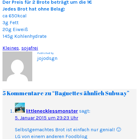
Der Preis für 2 Brote beträgt um die 1€
Jedes Brot hat ohne Belag:
ca 650kcal
3g Fett
20g Eiweiß
145g Kohlenhydrate
Kleines
, 
sojafrei
Published by
jojodsgn
5 Kommentare zu “Baguettes ähnlich Subway”
littlenecklessmonster
sagt:
5. Januar 2015 um 23:23 Uhr
Selbstgemachtes Brot ist einfach nur genial! 🙂
LG von einem anderen Foodblog