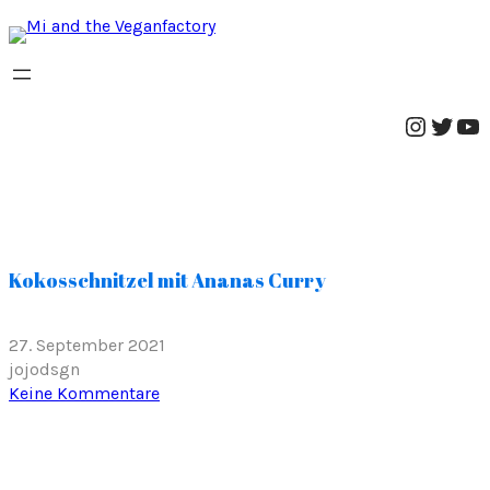
Instag
Twitt
Yo
Kokosschnitzel mit Ananas Curry
27. September 2021
jojodsgn
z
Keine Kommentare
u
K
o
k