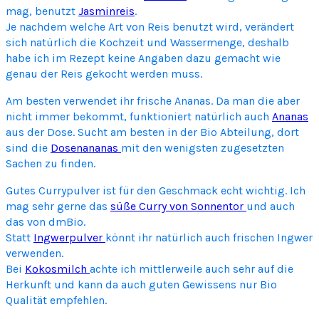
C
mag, benutzt
Jasminreis
.
u
Je nachdem welche Art von Reis benutzt wird, verändert
r
sich natürlich die Kochzeit und Wassermenge, deshalb
r
habe ich im Rezept keine Angaben dazu gemacht wie
y
genau der Reis gekocht werden muss.
Am besten verwendet ihr frische Ananas. Da man die aber
nicht immer bekommt, funktioniert natürlich auch
Ananas
aus der Dose. Sucht am besten in der Bio Abteilung, dort
sind die
Dosenananas
mit den wenigsten zugesetzten
Sachen zu finden.
Gutes Currypulver ist für den Geschmack echt wichtig. Ich
mag sehr gerne das
süße Curry von Sonnentor
und auch
das von dmBio.
Statt
Ingwerpulver
könnt ihr natürlich auch frischen Ingwer
verwenden.
Bei
Kokosmilch
achte ich mittlerweile auch sehr auf die
Herkunft und kann da auch guten Gewissens nur Bio
Qualität empfehlen.