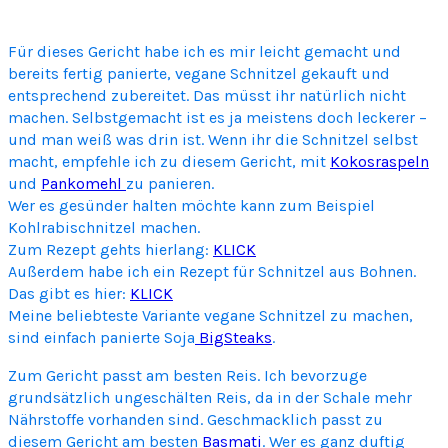
o
s
Für dieses Gericht habe ich es mir leicht gemacht und
s
bereits fertig panierte, vegane Schnitzel gekauft und
c
entsprechend zubereitet. Das müsst ihr natürlich nicht
h
machen. Selbstgemacht ist es ja meistens doch leckerer –
n
und man weiß was drin ist. Wenn ihr die Schnitzel selbst
i
macht, empfehle ich zu diesem Gericht, mit
Kokosraspeln
t
und
Pankomehl
zu panieren.
z
Wer es gesünder halten möchte kann zum Beispiel
e
Kohlrabischnitzel machen.
l
Zum Rezept gehts hierlang:
KLICK
m
Außerdem habe ich ein Rezept für Schnitzel aus Bohnen.
i
Das gibt es hier:
KLICK
t
Meine beliebteste Variante vegane Schnitzel zu machen,
A
sind einfach panierte Soja
BigSteaks
.
n
a
Zum Gericht passt am besten Reis. Ich bevorzuge
n
grundsätzlich ungeschälten Reis, da in der Schale mehr
a
Nährstoffe vorhanden sind. Geschmacklich passt zu
s
diesem Gericht am besten
Basmati
. Wer es ganz duftig