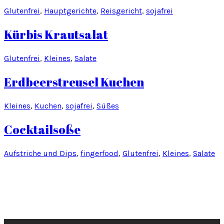
Glutenfrei
, 
Hauptgerichte
, 
Reisgericht
, 
sojafrei
Kürbis Krautsalat
Glutenfrei
, 
Kleines
, 
Salate
Erdbeerstreusel Kuchen
Kleines
, 
Kuchen
, 
sojafrei
, 
Süßes
Cocktailsoße
Aufstriche und Dips
, 
fingerfood
, 
Glutenfrei
, 
Kleines
, 
Salate