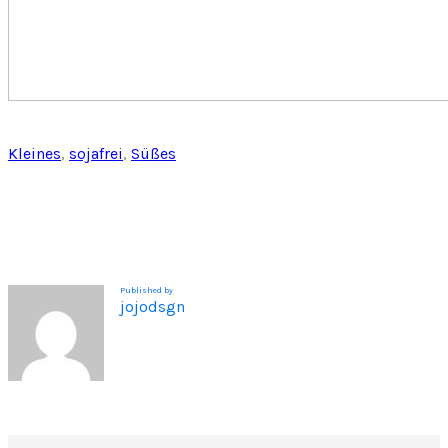
Kleines
, 
sojafrei
, 
Süßes
Published by
jojodsgn