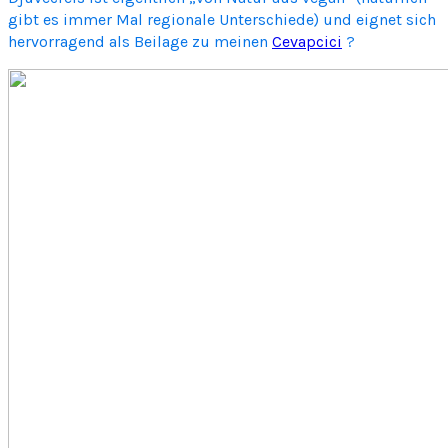
gibt es immer Mal regionale Unterschiede) und eignet sich
v
hervorragend als Beilage zu meinen
Cevapcici
?
e
c
R
e
i
s