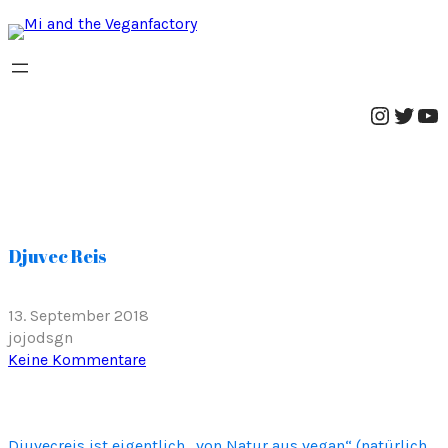
Instag
Twitt
Yo
Djuvec Reis
13. September 2018
jojodsgn
z
Keine Kommentare
u
D
j
Djuvecreis ist eigentlich „von Natur aus vegan“ (natürlich
u