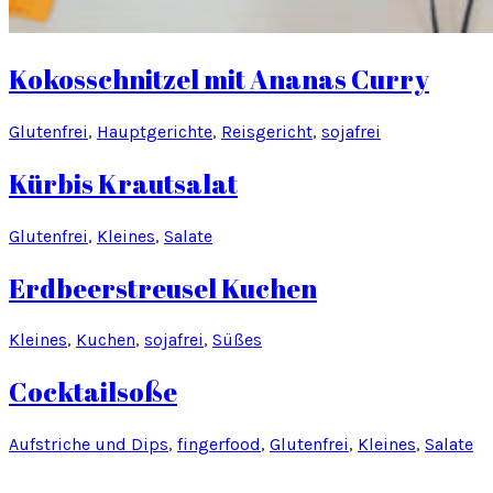
Kokosschnitzel mit Ananas Curry
Glutenfrei
, 
Hauptgerichte
, 
Reisgericht
, 
sojafrei
Kürbis Krautsalat
Glutenfrei
, 
Kleines
, 
Salate
Erdbeerstreusel Kuchen
Kleines
, 
Kuchen
, 
sojafrei
, 
Süßes
Cocktailsoße
Aufstriche und Dips
, 
fingerfood
, 
Glutenfrei
, 
Kleines
, 
Salate