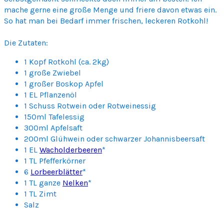
mache gerne eine große Menge und friere davon etwas ein.
e
So hat man bei Bedarf immer frischen, leckeren Rotkohl!
l
-
Die Zutaten:
R
o
1 Kopf Rotkohl (ca. 2kg)
t
1 große Zwiebel
k
1 großer Boskop Apfel
o
1 EL Pflanzenöl
h
1 Schuss Rotwein oder Rotweinessig
l
150ml Tafelessig
300ml Apfelsaft
200ml Glühwein oder schwarzer Johannisbeersaft
1 EL
Wacholderbeeren
*
1 TL Pfefferkörner
6
Lorbeerblätter
*
1 TL ganze
Nelken
*
1 TL Zimt
Salz