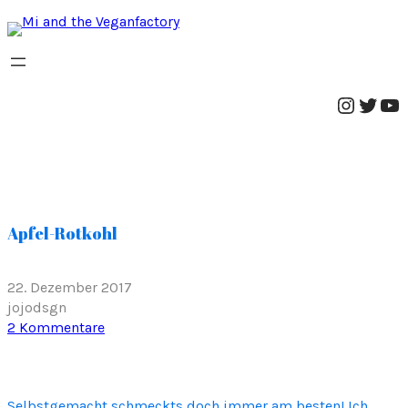
Instag
Twitt
Yo
Apfel-Rotkohl
22. Dezember 2017
jojodsgn
z
2 Kommentare
u
A
p
Selbstgemacht schmeckts doch immer am besten! Ich
f