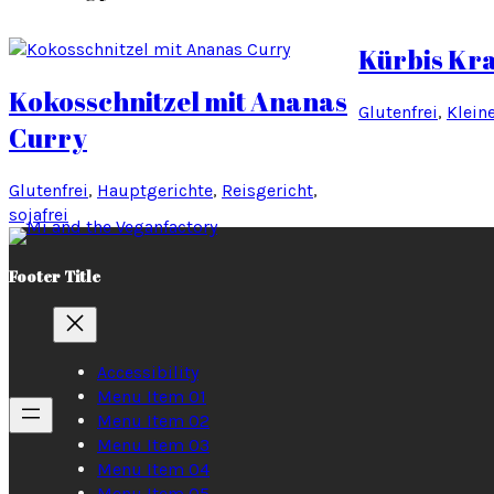
Kürbis Kra
Kokosschnitzel mit Ananas
Glutenfrei
, 
Klein
Curry
Glutenfrei
, 
Hauptgerichte
, 
Reisgericht
, 
sojafrei
Footer Title
Accessibility
Menu Item 01
Menu Item 02
Menu Item 03
Menu Item 04
Menu Item 05