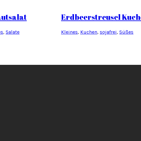
utsalat
Erdbeerstreusel Kuc
es
, 
Salate
Kleines
, 
Kuchen
, 
sojafrei
, 
Süßes