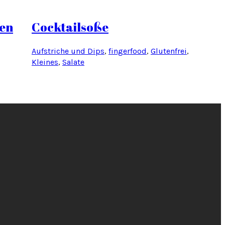
hen
Cocktailsoße
Aufstriche und Dips
, 
fingerfood
, 
Glutenfrei
, 
Kleines
, 
Salate