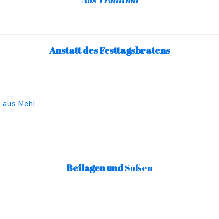
Anstatt des Festtagsbratens
h aus Mehl
Beilagen und
Soßen