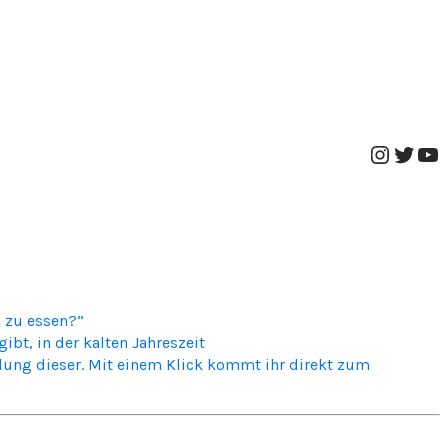
Instag
Twitt
Yo
h zu essen?“
bt, in der kalten Jahreszeit
mlung dieser. Mit einem Klick kommt ihr direkt zum