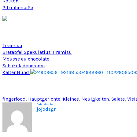
Rotkohl
Pilzrahmsoße
Tiramisu
Bratapfel Spekulatius Tiramisu
Mousse au chocolate
Schokoladencreme
Kalter Hund
fingerfood
, 
Hauptgerichte
, 
Kleines
, 
Neuigkeiten
, 
Salate
, 
Vlei
Published by
jojodsgn