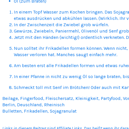
Öl (zum Braten)
In einem Topf Wasser zum Kochen bringen. Das Sojagra
etwas ausdrücken und abkühlen lassen. (Wirklich. Ihr v
In der Zwischenzeit die Zwiebel grob würfeln.
Gewürze, Zwiebeln, Paniermehl, Olivenöl und Senf gro
Jetzt mit den Händen (wichtig!) ordentlich verkneten.
Nun solltet ihr Frikadellen formen können. Wenn nicht
Wasser verloren hat. Manches saugt einfach mehr.
Am besten erst alle Frikadellen formen und etwas ruhen
In einer Pfanne in nicht zu wenig Öl so lange braten, bis
Schmeckt toll mit Senf im Brötchen! Oder auch mit Kar
Beilage, Fingerfood, Fleischersatz, Kleinigkeit, Partyfood, Vo
Berlin, Deuschland, Rheinisch
Bulletten, Frikadellen, Sojagranulat
Links in diesem Beitrag sind Affiliate Links. Das heißt wenn ihr da