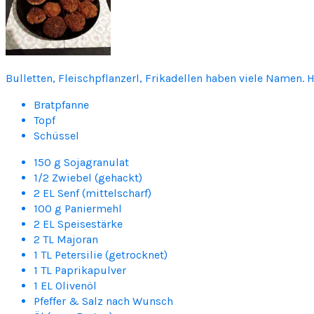
Bulletten, Fleischpflanzerl, Frikadellen haben viele Namen. 
Bratpfanne
Topf
Schüssel
150 g Sojagranulat
1/2 Zwiebel (gehackt)
2 EL Senf (mittelscharf)
100 g Paniermehl
2 EL Speisestärke
2 TL Majoran
1 TL Petersilie (getrocknet)
1 TL Paprikapulver
1 EL Olivenöl
Pfeffer & Salz nach Wunsch