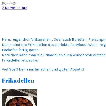
jojodsgn
z
7 Kommentare
u
F
r
i
k
a
Nein… eigentlich Vrikadellen… Oder auch Buletten, Fleischpfla
d
Daher sind die Frikadellen das perfekte Partyfood. Wenn ihr
e
Backofen fertig garen.
l
Natürlich kann man die Frikadellen auch wundervoll einfac
l
Frikadellen etwas her.
e
Viel Spaß beim nachmachen und guten Appetit!
n
Frikadellen