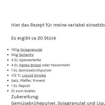
Meatballs
aka
Hackbällchen
Hier das Rezept für meine variabel einsetz
Es ergibt ca 20 Stück
150g
Sojagranulat
50g
Seitanfix
3 EL Speisestärke
4 EL
Panko Brösel
oder Paniermehl
1 EL Gemüsebrühpulver
1/2 TL
Liquid Smoke
Salz, Pfeffer, Piment
1 EL Rapsöl
Öl zum braten
Zubereitung:
Gemüsebrühepulver, Sojagranulat und Liqu