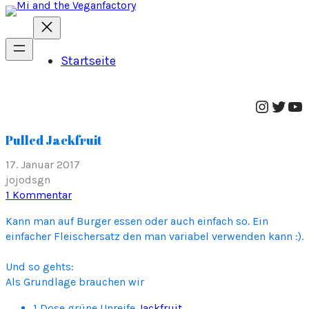
Startseite
Instag
Twitt
Yo
Pulled Jackfruit
17. Januar 2017
jojodsgn
zu
1 Kommentar
Pulled
Kann man auf Burger essen oder auch einfach so. Ein
Jackfruit
einfacher Fleischersatz den man variabel verwenden kann :).
Und so gehts:
Als Grundlage brauchen wir
1 Dose grüne Unreife
Jackfruit