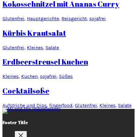
Kokosschnitzel mit Ananas Curry
Glutenfrei
, 
Hauptgerichte
, 
Reisgericht
, 
sojafrei
Kürbis Krautsalat
Glutenfrei
, 
Kleines
, 
Salate
Erdbeerstreusel Kuchen
Kleines
, 
Kuchen
, 
sojafrei
, 
Süßes
Cocktailsoße
Aufstriche und Dips
, 
fingerfood
, 
Glutenfrei
, 
Kleines
, 
Salate
Footer Title