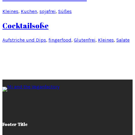
Kleines
, 
Kuchen
, 
sojafrei
, 
Süßes
Cocktailsoße
Aufstriche und Dips
, 
fingerfood
, 
Glutenfrei
, 
Kleines
, 
Salate
Footer Title