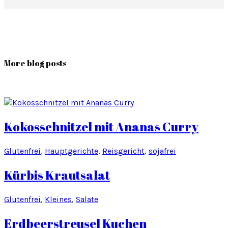
More blog posts
Kokosschnitzel mit Ananas Curry
Glutenfrei
, 
Hauptgerichte
, 
Reisgericht
, 
sojafrei
Kürbis Krautsalat
Glutenfrei
, 
Kleines
, 
Salate
Erdbeerstreusel Kuchen