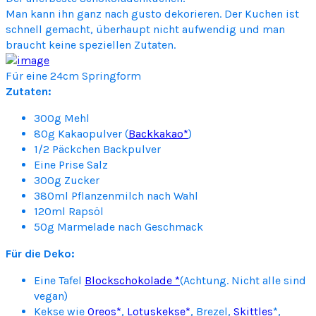
Man kann ihn ganz nach gusto dekorieren. Der Kuchen ist
c
schnell gemacht, überhaupt nicht aufwendig und man
o
braucht keine speziellen Zutaten.
l
a
Für eine 24cm Springform
t
Zutaten:
e
K
300g Mehl
i
80g Kakaopulver (
Backkakao*
)
l
1/2 Päckchen Backpulver
l
Eine Prise Salz
e
300g Zucker
r
380ml Pflanzenmilch nach Wahl
C
120ml Rapsöl
a
50g Marmelade nach Geschmack
k
e
Für die Deko:
Eine Tafel
Blockschokolade *
(Achtung. Nicht alle sind
vegan)
Kekse wie
Oreos*
,
Lotuskekse*
, Brezel,
Skittles
*,