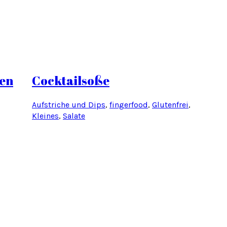
hen
Cocktailsoße
Aufstriche und Dips
, 
fingerfood
, 
Glutenfrei
, 
Kleines
, 
Salate