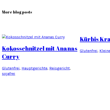
More blog posts
Kürbis Kra
Kokosschnitzel mit Ananas
Glutenfrei
, 
Klein
Curry
Glutenfrei
, 
Hauptgerichte
, 
Reisgericht
, 
sojafrei