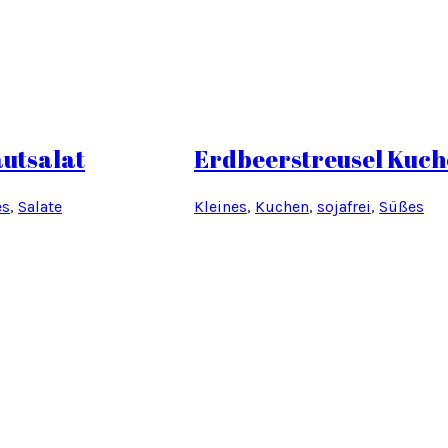
utsalat
Erdbeerstreusel Kuc
es
, 
Salate
Kleines
, 
Kuchen
, 
sojafrei
, 
Süßes