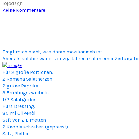
jojodsgn
z
Keine Kommentare
u
M
e
x
i
k
Fragt mich nicht, was daran mexikanisch ist…
a
Aber als solcher war er vor zig Jahren mal in einer Zeitung be
n
i
Für 2 große Portionen:
s
2 Romana Salatherzen
c
2 grüne Paprika
h
3 Frühlingszwiebeln
e
1/2 Salatgurke
r
Fürs Dressing:
S
80 ml Olivenöl
a
Saft von 2 Limetten
l
2 Knoblauchzehen (gepresst)
a
Salz, Pfeffer