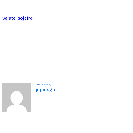
t
Salate
, 
sojafrei
Published by
jojodsgn