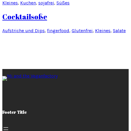
Kleines
, 
Kuchen
, 
sojafrei
, 
Süßes
Cocktailsoße
Aufstriche und Dips
, 
fingerfood
, 
Glutenfrei
, 
Kleines
, 
Salate
Footer Title