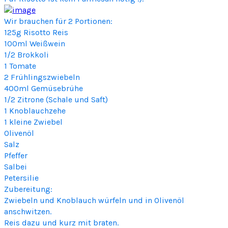
k
Wir brauchen für 2 Portionen:
k
125g Risotto Reis
o
100ml Weißwein
l
1/2 Brokkoli
i
1 Tomate
R
2 Frühlingszwiebeln
i
400ml Gemüsebrühe
s
1/2 Zitrone (Schale und Saft)
o
1 Knoblauchzehe
t
1 kleine Zwiebel
t
Olivenöl
o
Salz
Pfeffer
Salbei
Petersilie
Zubereitung:
Zwiebeln und Knoblauch würfeln und in Olivenöl
anschwitzen.
Reis dazu und kurz mit braten.