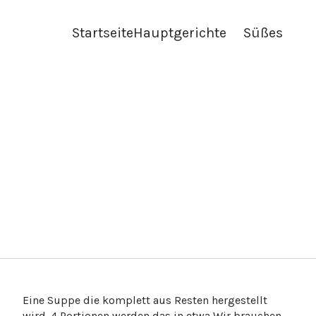
Startseite
Hauptgerichte
Süßes
Eine Suppe die komplett aus Resten hergestellt
wird. 4 Portionen werden das in etwa Wir brauchen