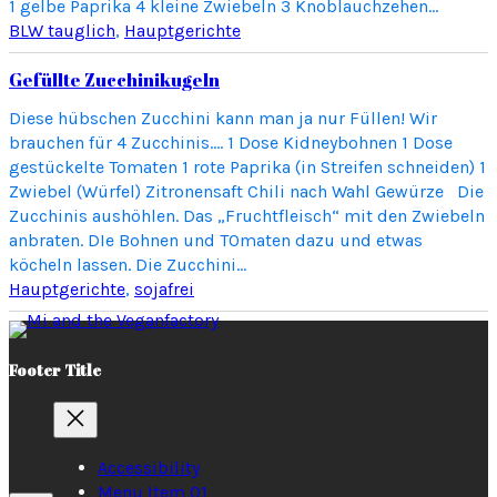
1 gelbe Paprika 4 kleine Zwiebeln 3 Knoblauchzehen…
BLW tauglich
, 
Hauptgerichte
Gefüllte Zucchinikugeln
Diese hübschen Zucchini kann man ja nur Füllen! Wir
brauchen für 4 Zucchinis…. 1 Dose Kidneybohnen 1 Dose
gestückelte Tomaten 1 rote Paprika (in Streifen schneiden) 1
Zwiebel (Würfel) Zitronensaft Chili nach Wahl Gewürze Die
Zucchinis aushöhlen. Das „Fruchtfleisch“ mit den Zwiebeln
anbraten. DIe Bohnen und TOmaten dazu und etwas
köcheln lassen. Die Zucchini…
Hauptgerichte
, 
sojafrei
Footer Title
Accessibility
Menu Item 01