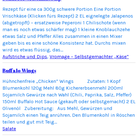
Rezept für eine ca 300g schwere Portion Eine Portion
Vrischkäse (Klicken fürs Rezept) 2 EL eignelegte Jalapenos
(abgetropft) – ersatzweise Peperoni 1 Chilischote (wenn
man es noch etwas schärfer mag) 1 kleine Knoblauchzehe
etwas Salz und Pfeffer Alles zusammen in einen Mixer
geben bis es eine schöne Konsistenz hat. Durchs mixen
wird es etwas flüssig, das…
Aufstriche und Dips
, 
Vromage – Selbstgemachter „Käse“
Buffalo Wings
Hühnchenfreie „Chicken“ Wings Zutaten: 1 Kopf
Blumenkohl 120g Mehl 80g Kichererbsenmehl 200ml
Sojamilch Gewürze nach Wahl (Chili, Paprika, Salz, Pfeffer)
150ml Buffalo Hot Sauce (gekauft oder selbstgemacht) 2 EL
Olivenöl Zubereitung: Aus Mehl, Gewürzen und
Sojamilch einen Teig anrühren. Den Blumenkohl in Röschen
teilen und gut mit Teig…
Salate