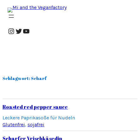
Zum
Inhalt
springen
Instagram
Twitter
YouTube
Schlagwort:
Scharf
Roasted red pepper sauce
Leckere Paprikasoße für Nudeln
Glutenfrei
, 
sojafrei
Scharfer Vrischkäsedip