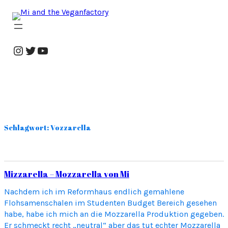
Zum
Inhalt
springen
Instagram
Twitter
YouTube
Schlagwort:
Vozzarella
Mizzarella – Mozzarella von Mi
Nachdem ich im Reformhaus endlich gemahlene
Flohsamenschalen im Studenten Budget Bereich gesehen
habe, habe ich mich an die Mozzarella Produktion gegeben.
Er schmeckt recht „neutral“ aber das tut echter Mozzarella