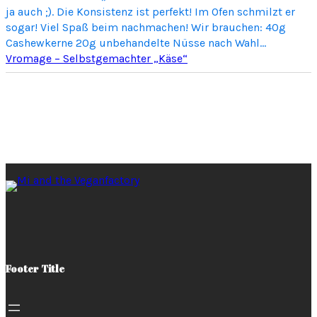
ja auch ;). Die Konsistenz ist perfekt! Im Ofen schmilzt er
sogar! Viel Spaß beim nachmachen! Wir brauchen: 40g
Cashewkerne 20g unbehandelte Nüsse nach Wahl…
Vromage – Selbstgemachter „Käse“
Footer Title