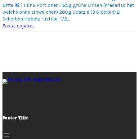
Bitte 😀 ) Für 2 Portionen: 125g grüne Linsen (macariso hat
welche ohne einweichen) 280g Spätzle (3 Glocken) 2
Scheiben Hobelz rustikal 1/2…
Pasta
, 
sojafrei
Footer Title