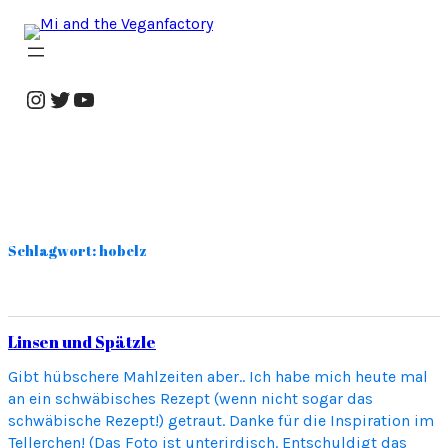
Zum
Inhalt
springen
Instagram
Twitter
YouTube
Schlagwort:
hobelz
Linsen und Spätzle
Gibt hübschere Mahlzeiten aber.. Ich habe mich heute mal
an ein schwäbisches Rezept (wenn nicht sogar das
schwäbische Rezept!) getraut. Danke für die Inspiration im
Tellerchen! (Das Foto ist unterirdisch. Entschuldigt das