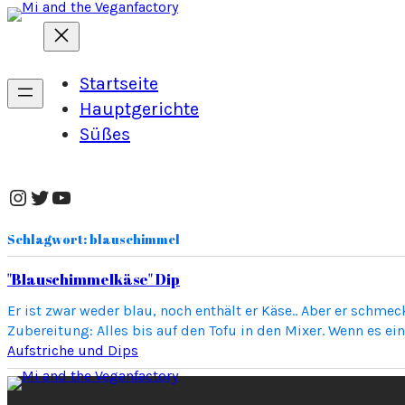
Zum
Inhalt
springen
Startseite
Hauptgerichte
Süßes
Instagram
Twitter
YouTube
Schlagwort:
blauschimmel
"Blauschimmelkäse" Dip
Er ist zwar weder blau, noch enthält er Käse.. Aber er schme
Zubereitung: Alles bis auf den Tofu in den Mixer. Wenn es ei
Aufstriche und Dips